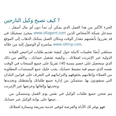
كيف تصبح وكيل النازحين ?
الجزء الأكبر من هذا العمل الذي يمكن أن تبدأ دون أي مال أسفل .
ستدخل شبكة الأشخاص الذين
www.idlagent.com
بمجرد تسجيلك في
قد يقرروا بأنفسهم مقدار الوقت ومكان العمل يمكنك الذهاب إلى الموقع
www.idltrip.com.
مباشرة أو الوصول إليه من خلاله
ستتلقى أيضًا تعليمات كاملة حول كيفية تقديم طلبات لتراخيص القيادة
الدولية عبر الإنترنت لعملائك ، وكيفية تشغيل حسابك ، والأهم من ذلك
الذي ستحصل على خصم بنسبة 40٪ تقريبًا على جميع المنتجات في الوقت
نفسه الذي سيتم فيه تنشيط حسابك. يجب عليك جمع المستندات المطلوبة
من العملاء وإعلامهم بحقوقهم والتزاماتهم في التعرف على قوانين البلدان
التي سيقودون بها. ستتمكن من إدارة جميع طلباتك وأنشطتك وتجديدها
وتحديثها وإلغائها وعرضها عبر الإنترنت.
يتم شحن جميع طلبات الوكيل في نفس يوم العمل وستتمكن من
تتبعها على بوابة الوكيل عبر حسابك. .
فهو يوفر لك الأداة والفرصة لتوفير خدمة سريعة وممتازة لعملائك.