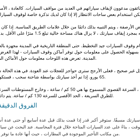
ائقون مدعوون لإيقاف سياراتهم في العديد من مواقف السيارات. كالعادة ، الأمر
الأرصفة ، ويتم التنبيه بذلك دائمًا من خلال علامات الطريق المناسبة. إذا كا
ظام وقوف السيارات جيد التخطيط. حتى المنطقة التاريخية في المدينة مجهزة با
 بسهولة الحصول على معلومات حول توفر أماكن وقوف السيارات - لهذا الغرض
المدينة. تعرض هذه اللوحات معلومات حول الأماكن المجانية المتاحة ، ويتم تحديث هذه المعلومات بانتظام.
ل غير صحيح ، فعلى الأرجح سترى حواجز للعجلات عند العودة. في هذه الحال
65 يورو. إذا تم أخذ سيارتك بواسطة شاحنة سحب ، فستكون الغرامة أكبر - ستضطر إلى دفع حوالي 225 يورو.
للطرق السريعة ، الحد الأقصى للسرعة 130 كم / ساعة. يتم دائمًا إخطار السائقين بحدود السرعة على طريق معين.
الفروق الدقيقة
يارتك مسبقًا. ستوفر أكبر قدر إذا قمت بذلك قبل عدة أسابيع أو حتى عدة أش
وقت ، بناءً على عدد السيارات المتاحة خلال فترة المحاسبة. عند البحث عن سيارة
من مكاتب التأجير الموجودة في المطارات ، حيث أنها عادة ما توفر خيارات أوسع بكثير مقارنة بالمكاتب في المناطق الحضرية.