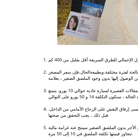
الحة لفترة مختلفة.وبطبيعةالحال،فإن سعر المصغر
اعتبارًا من 1 يناير 2012 ، يكون الحد الأدنى لفترة صلاحية الملصق الصغير 10 أيام. تبلغ تكلفة هذه المقالات القصيرة لسيارة عادية حوالي 10 يورو. يتمتع
سى إرفاق النقش على الزجاج الأمامي من الداخل.
قبل ذلك ، يجب التحقق من صحتها.
أجر بدون الملصق الصغير سينتج عنه غرامة مالية
تتجاوز قيمتها تكلفة الملصق في 10 إلى 50 مرة.