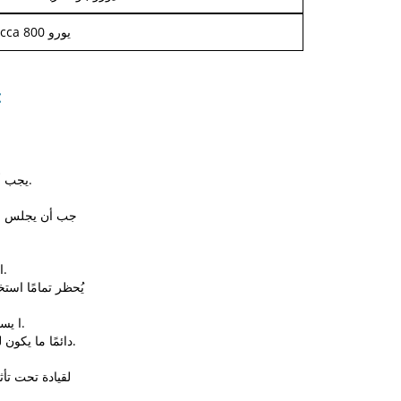
cca 800 يورو
قواعد حركة المرو
يجب أن تكون المصابيح الأمامية مضاءة في جميع الأوقات.
المنعطفات اليمنى على اللون الأحمر غير مسموح بها.
يُحظر تمامًا استخد
ا يسمح بتناول الطعام وأي شيء آخر غير مرتبط بالقيادة.
دائمًا ما يكون للترام والعربات والحافلات التي تنعطف حق الأولوية.
لقيادة تحت تأث