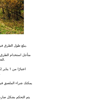
يبلغ طول الطرق في سلوفاكيا حوالي 47300 كيلومتر ، وحوالي 5000 كيلومتر منها غير معبدة. الطول الإجمالي للطرق السريعة أقل بقليل من 400 كم.
منأجل استخدام الطرق ا
يعتمد على فترة الصلاحية. يتم تمييز جميع الطرق ، التي يمكن الوصول إليها بدون وجود الملصق الصغير ، بعلامة «s úhradou» الخاصة.
سائقي السيارات أيضًا بفرصة شراء
يمكنك شراء الملصق في ن
يتم التحكم بشكل صارم