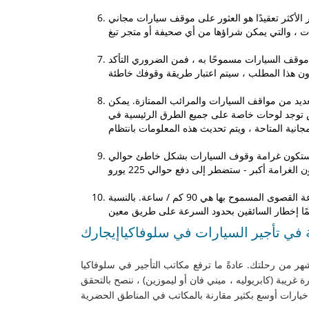
 الأكثر تعقيدًا هو العثور على موقف سيارات مجاني
ن موقف السيارات مسموحًا به ، فمن الضروري التأكد
لعديد من مواقف السيارات والمرائب الممتازة. يمكن
 توجد لوحات خاصة على جميع الطرق الرئيسية في
ة ستكون غرامة وقوف السيارات بشكل خاطئ حوالي
في أراضي المستوطنات ، السرعة القصوى المسموح بها هي 50 كم / ساعة ، وخارج المستوطنات السرعة القصوى المسموح بها هي 90 كم / ساعة. بالنسبة
 في تأجير السيارات في سلوفاكياإيجارك
هر من رحلتك. عادةً ما ترفع مكاتب التأجير في سلوفاكيا
 غريبة (كابريوليه ، ميني فان أو ليموزين) ، ننصح بالتحقق