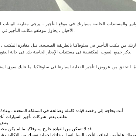
فواتير والمستندات الخاصة بسيارتك في موقع التأجير ، يرجى مقارنة البيانات
الأحيان ، يحاول موظفو مكاتب التأجير في سلوفاكيا إضافة رسوم أو خدمات اختيارية دون إبلاغ العملاء.
ارتك من مكتب التأجير في سلوفاكيا بالطريقة الصحيحة. قبل مغادرة المكتب ، اف
ذكر جميع العيوب المكتشفة في مستندات الإيجار الخاصة بك. في حالة العثور على عدم الامتثال ، قدم طلبًا للتصحيح إلى موظف الإيجار.
مًا التحقق من عروض التأجير الفعلية لسيارتنا في سلوفاكيا. ما عليك سوى ا
أنت بحاجة إلى رخصة قيادة كاملة وصالحة في المملكة المتحدة ، وعادةً ما
تطلب بعض شركات تأجير السيارات أنك
بعض ا
قد لا تتمكن من القيادة خارج سلوفاكيا ما لم يكن مخطط
ولك علىتأمين إضافي لتأجير السياراتقبل رحلتك لحماية نفسك من التكاليف غير ا