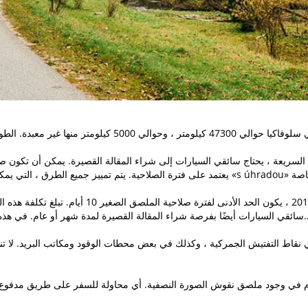
لسريعة ، يحتاج سائقي السيارات إلى شراء المقالة القصيرة. يمكن أن تكون ص
 المقالة القصيرة لمدة شهر أو عام. في هذه الحالة ، ستكون التكلفة 14 و 50 يورو على التوالي..
قاط التفتيش الجمركية ، وكذلك في بعض محطات الوقود ومكاتب البريد. لا تن
 في وجود ملصق نقوش الصورة النصفية. أي محاولة للسفر على طريق مدفوع ال