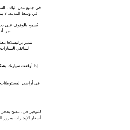
في جميع مدن البلاد ، الس
في وسط المدينة. لا يمكن استخدام بعض ساحات الانتظار إلا إذا كان لديك تذكرة خاصة لوقوف السيارات ، والتي يمكن شراؤها من أي صحيفة أو متجر تبغ.
يُسمح بالوقوف على بعض 
من أنه بمجرد إيقاف سيارتك ، لا يزال هناك مساحة خالية تبلغ 1.5 مترًا على الأقل. بدون هذا المطلب ، سيتم اعتبار طريقة وقوفك خاطئة.
تتميز براتيسلافا بن
لسائقي السيارات
إذا أوقفت سيارتك بشك
للتوفير في، ننصح بحجز س
أسعار الإيجارات بمرور ال