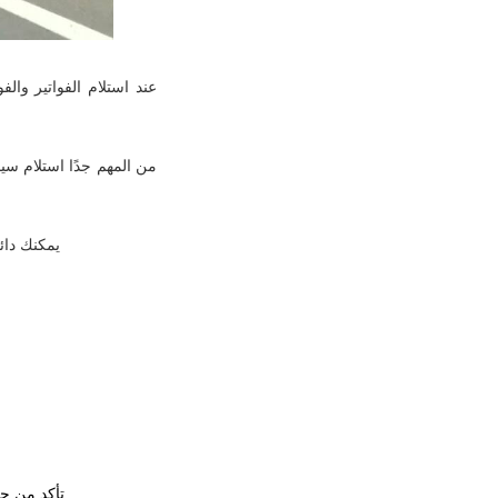
عند استلام الفواتير وال
من المهم جدًا استلام سي
يمكنك دائ
تأكد من حص