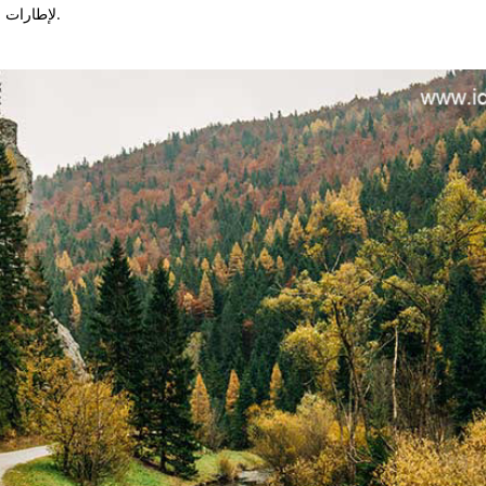
لإطارات الشتوية إلزامية على الطرق المغطاةبالثلوجأو الجليد.